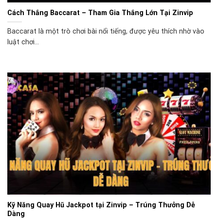
Cách Thắng Baccarat – Tham Gia Thắng Lớn Tại Zinvip
Baccarat là một trò chơi bài nổi tiếng, được yêu thích nhờ vào
luật chơi...
Kỹ Năng Quay Hũ Jackpot tại Zinvip – Trúng Thưởng Dễ
Dàng