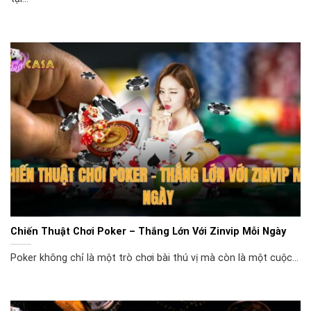
Chiến Thuật Chơi Poker – Thắng Lớn Với Zinvip Mỗi Ngày
Poker không chỉ là một trò chơi bài thú vị mà còn là một cuộc...