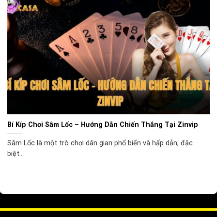
Bí Kíp Chơi Sâm Lốc – Hướng Dẫn Chiến Thắng Tại Zinvip
Sâm Lốc là một trò chơi dân gian phổ biến và hấp dẫn, đặc
biệt...