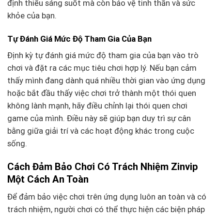
định thiếu sáng suốt mà còn bảo vệ tinh thần và sức
khỏe của bạn.
Tự Đánh Giá Mức Độ Tham Gia Của Bạn
Định kỳ tự đánh giá mức độ tham gia của bạn vào trò
chơi và đặt ra các mục tiêu chơi hợp lý. Nếu bạn cảm
thấy mình đang dành quá nhiều thời gian vào ứng dụng
hoặc bắt đầu thấy việc chơi trở thành một thói quen
không lành mạnh, hãy điều chỉnh lại thói quen chơi
game của mình. Điều này sẽ giúp bạn duy trì sự cân
bằng giữa giải trí và các hoạt động khác trong cuộc
sống.
Cách Đảm Bảo Chơi Có Trách Nhiệm Zinvip
Một Cách An Toàn
Để đảm bảo việc chơi trên ứng dụng luôn an toàn và có
trách nhiệm, người chơi có thể thực hiện các biện pháp