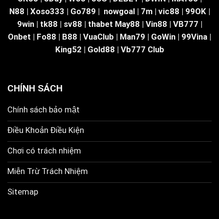
N88
|
Xoso333
|
Go789
|
nowgoal
|
7m
|
vic88
|
99OK
|
9win
|
tk88
|
sv88
|
thabet
May88
|
Vin88
|
VB777
|
Onbet
|
Fo88
|
B88
|
VuaClub
|
Man79
|
GoWin
|
99Vina
|
King52
|
Gold88
|
Vb777 Club
CHÍNH SÁCH
Chính sách bảo mật
Điều Khoản Điều Kiện
Chơi có trách nhiệm
Miễn Trừ Trách Nhiệm
Sitemap