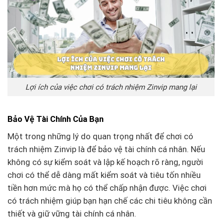
Lợi ích của việc chơi có trách nhiệm Zinvip mang lại
Bảo Vệ Tài Chính Của Bạn
Một trong những lý do quan trọng nhất để chơi có
trách nhiệm Zinvip là để bảo vệ tài chính cá nhân. Nếu
không có sự kiểm soát và lập kế hoạch rõ ràng, người
chơi có thể dễ dàng mất kiểm soát và tiêu tốn nhiều
tiền hơn mức mà họ có thể chấp nhận được. Việc chơi
có trách nhiệm giúp bạn hạn chế các chi tiêu không cần
thiết và giữ vững tài chính cá nhân.