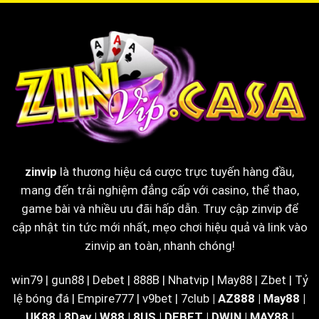
zinvip
là thương hiệu cá cược trực tuyến hàng đầu,
mang đến trải nghiệm đẳng cấp với casino, thể thao,
game bài và nhiều ưu đãi hấp dẫn. Truy cập zinvip để
cập nhật tin tức mới nhất, mẹo chơi hiệu quả và link vào
zinvip an toàn, nhanh chóng!
win79
|
gun88
|
Debet
|
888B
|
Nhatvip
|
May88
|
Zbet
|
Tỷ
lệ bóng đá
|
Empire777
|
v9bet
|
7club
|
AZ888
|
May88
|
UK88
|
8Day
|
W88
|
8US
|
DEBET
|
DWIN
|
MAY88
|