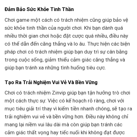
Đảm Bảo Sức Khỏe Tinh Thần
Chơi game một cách có trách nhiệm cũng giúp bảo vệ
sức khỏe tinh thần của người chơi. Khi bạn dành quá
nhiều thời gian chơi hoặc đặt cược quá nhiều, điều này
có thể dẫn đến căng thẳng và lo âu. Thực hiện các biện
pháp chơi có trách nhiệm giúp bạn duy trì sự cân bằng
trong cuộc sống, giảm thiểu cảm giác căng thẳng và
giúp bạn tránh xa những tình huống tiêu cực.
Tạo Ra Trải Nghiệm Vui Vẻ Và Bền Vững
Chơi có trách nhiệm Zinvip giúp bạn tận hưởng trò chơi
một cách thực sự. Việc có kế hoạch rõ ràng, chơi với
mục tiêu giải trí thay vì kiếm tiền nhanh chóng, sẽ tạo ra
trải nghiệm vui vẻ và bền vững hơn. Điều này không chỉ
mang lại niềm vui lâu dài mà còn giúp bạn tránh các
cảm giác thất vọng hay tiếc nuối khi không đạt được