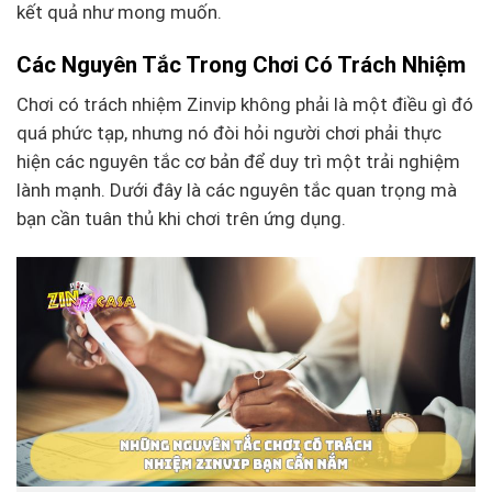
kết quả như mong muốn.
Các Nguyên Tắc Trong Chơi Có Trách Nhiệm
Chơi có trách nhiệm Zinvip không phải là một điều gì đó
quá phức tạp, nhưng nó đòi hỏi người chơi phải thực
hiện các nguyên tắc cơ bản để duy trì một trải nghiệm
lành mạnh. Dưới đây là các nguyên tắc quan trọng mà
bạn cần tuân thủ khi chơi trên ứng dụng.